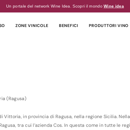
Un portale del network Wine Idea. Scopri il mondo
Wine idea
SO
ZONE VINICOLE
BENEFICI
PRODUTTORI VINO 
ria (Ragusa)
 Vittoria, in provincia di Ragusa, nella regione Sicilia. Nell
 Ragusa, tra cui l’azienda Cos. In questa come in tutte le regi