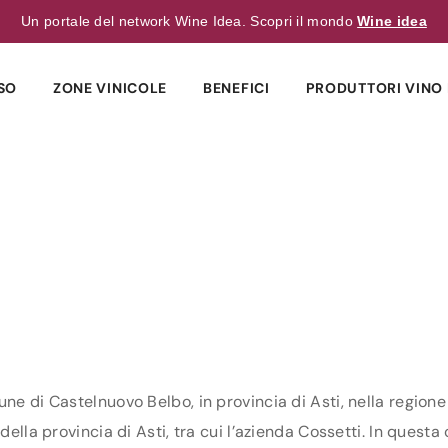
Un portale del network Wine Idea. Scopri il mondo
Wine idea
SO
ZONE VINICOLE
BENEFICI
PRODUTTORI VINO 
ne di Castelnuovo Belbo, in provincia di Asti, nella regione
della provincia di Asti, tra cui l’azienda Cossetti. In questa 