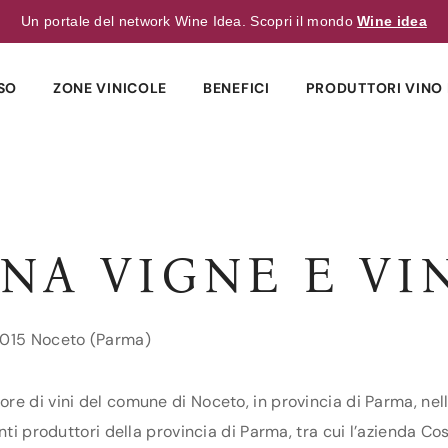
Un portale del network Wine Idea. Scopri il mondo
Wine idea
SO
ZONE VINICOLE
BENEFICI
PRODUTTORI VINO 
NA VIGNE E VI
43015 Noceto (Parma)
re di vini del comune di Noceto, in provincia di Parma, nel
anti produttori della provincia di Parma, tra cui l’azienda C