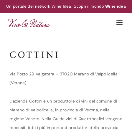
Un portale del network Wine Idea. Scopri il mondo
Wine idea
Skip
to
content
COTTINI
Via Pozzo 29 Valgatara – 37020 Marano di Valpolicella
(Verona)
L’azienda Cottini è un produttore di vini del comune di
Marano di Valpolicella, in provincia di Verona, nella
regione Veneto. Nella Guida vini di Quattrocalici vengono
recensiti tutti i più importanti produttori della provincia