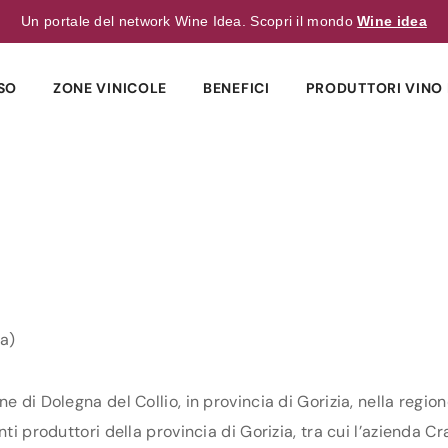
Un portale del network Wine Idea. Scopri il mondo
Wine idea
SO
ZONE VINICOLE
BENEFICI
PRODUTTORI VINO 
ia)
 di Dolegna del Collio, in provincia di Gorizia, nella regione
i produttori della provincia di Gorizia, tra cui l’azienda Cra