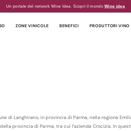
Un portale del network Wine Idea. Scopri il mondo
Wine idea
SO
ZONE VINICOLE
BENEFICI
PRODUTTORI VINO 
une di Langhirano, in provincia di Parma, nella regione Emil
della provincia di Parma, tra cui l’azienda Crocizia. In quest