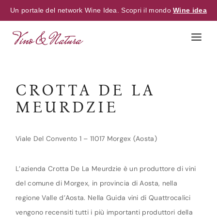
Un portale del network Wine Idea. Scopri il mondo
Wine idea
Skip
to
content
CROTTA DE LA
MEURDZIE
Viale Del Convento 1 – 11017 Morgex (Aosta)
L’azienda Crotta De La Meurdzie è un produttore di vini
del comune di Morgex, in provincia di Aosta, nella
regione Valle d’Aosta. Nella Guida vini di Quattrocalici
vengono recensiti tutti i più importanti produttori della