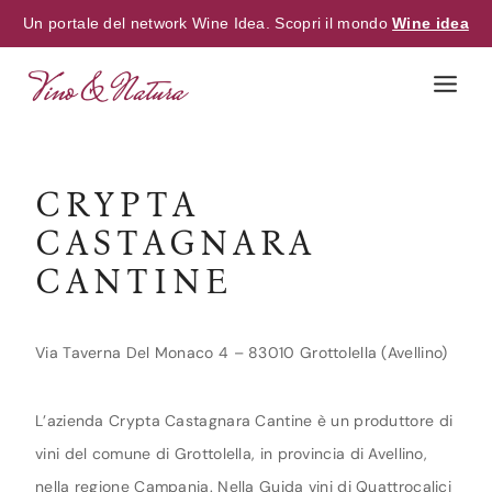
Un portale del network Wine Idea. Scopri il mondo
Wine idea
Skip
to
content
CRYPTA
CASTAGNARA
CANTINE
Via Taverna Del Monaco 4 – 83010 Grottolella (Avellino)
L’azienda Crypta Castagnara Cantine è un produttore di
vini del comune di Grottolella, in provincia di Avellino,
nella regione Campania. Nella Guida vini di Quattrocalici