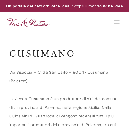
Un portale del network Wine Idea. Scopri il mondo
Wine idea
Skip
to
content
CUSUMANO
Via Bisaccia – C. da San Carlo – 90047 Cusumano
(Palermo)
L’azienda Cusumano è un produttore di vini del comune
di , in provincia di Palermo, nella regione Sicilia. Nella
Guida vini di Quattrocalici vengono recensiti tutti i più
importanti produttori della provincia di Palermo, tra cui