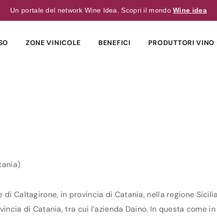
Un portale del network Wine Idea. Scopri il mondo
Wine idea
SO
ZONE VINICOLE
BENEFICI
PRODUTTORI VINO 
tania)
di Caltagirone, in provincia di Catania, nella regione Sicili
vincia di Catania, tra cui l’azienda Daino. In questa come in t