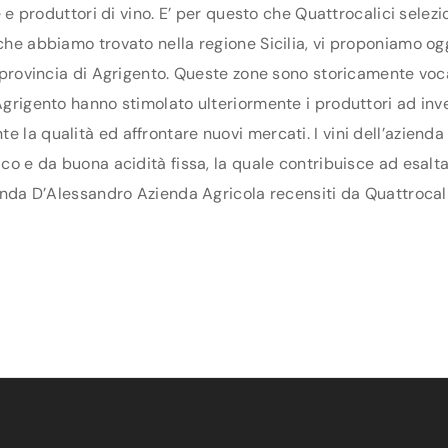
ne e produttori di vino. E’ per questo che Quattrocalici sele
 che abbiamo trovato nella regione Sicilia, vi proponiamo og
la provincia di Agrigento. Queste zone sono storicamente voc
grigento hanno stimolato ulteriormente i produttori ad invest
e la qualità ed affrontare nuovi mercati. I vini dell’azien
ico e da buona acidità fissa, la quale contribuisce ad esalt
ienda D’Alessandro Azienda Agricola recensiti da Quattrocali