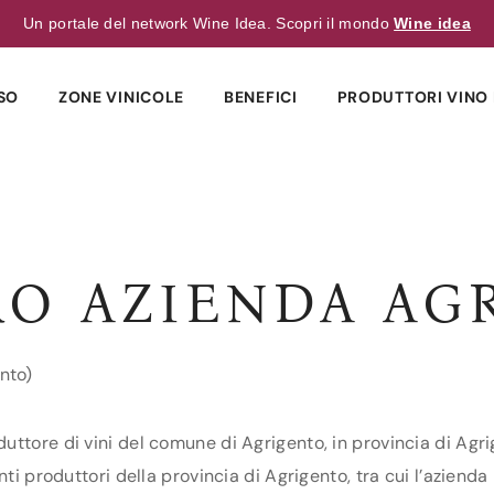
Un portale del network Wine Idea. Scopri il mondo
Wine idea
SO
ZONE VINICOLE
BENEFICI
PRODUTTORI VINO 
RO AZIENDA AG
nto)
tore di vini del comune di Agrigento, in provincia di Agrige
nti produttori della provincia di Agrigento, tra cui l’azien