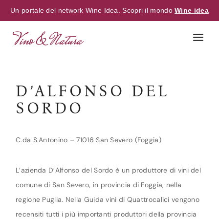
Un portale del network Wine Idea. Scopri il mondo
Wine idea
Skip
to
content
D’ALFONSO DEL
SORDO
C.da S.Antonino – 71016 San Severo (Foggia)
L’azienda D’Alfonso del Sordo è un produttore di vini del
comune di San Severo, in provincia di Foggia, nella
regione Puglia. Nella Guida vini di Quattrocalici vengono
recensiti tutti i più importanti produttori della provincia