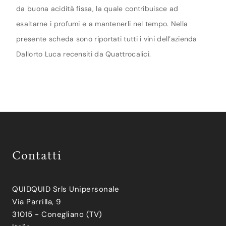
da buona acidità fissa, la quale contribuisce ad
esaltarne i profumi e a mantenerli nel tempo. Nella
presente scheda sono riportati tutti i vini dell’azienda
Dallorto Luca recensiti da Quattrocalici.
Contatti
QUIDQUID Srls Unipersonale
Via Parrilla, 9
31015 - Conegliano (TV)