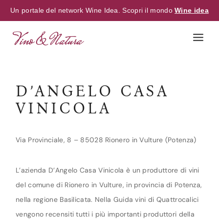
Un portale del network Wine Idea. Scopri il mondo
Wine idea
Skip
to
content
D’ANGELO CASA
VINICOLA
Via Provinciale, 8 – 85028 Rionero in Vulture (Potenza)
L’azienda D’Angelo Casa Vinicola è un produttore di vini
del comune di Rionero in Vulture, in provincia di Potenza,
nella regione Basilicata. Nella Guida vini di Quattrocalici
vengono recensiti tutti i più importanti produttori della