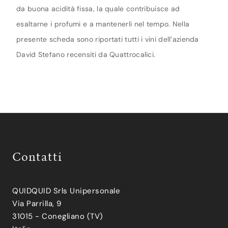
da buona acidità fissa, la quale contribuisce ad
esaltarne i profumi e a mantenerli nel tempo. Nella
presente scheda sono riportati tutti i vini dell’azienda
David Stefano recensiti da Quattrocalici.
Contatti
QUIDQUID Srls Unipersonale
Via Parrilla, 9
31015 - Conegliano (TV)