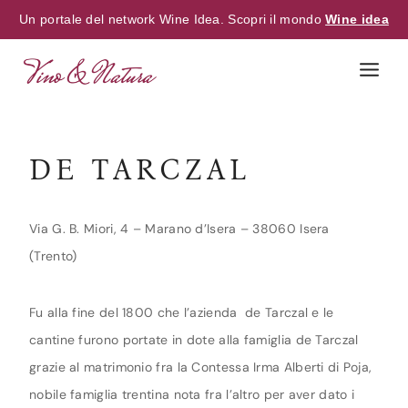
Un portale del network Wine Idea. Scopri il mondo
Wine idea
Skip
to
content
DE TARCZAL
Via G. B. Miori, 4 – Marano d’Isera – 38060 Isera
(Trento)
Fu alla fine del 1800 che l’azienda de Tarczal e le
cantine furono portate in dote alla famiglia de Tarczal
grazie al matrimonio fra la Contessa Irma Alberti di Poja,
nobile famiglia trentina nota fra l’altro per aver dato i