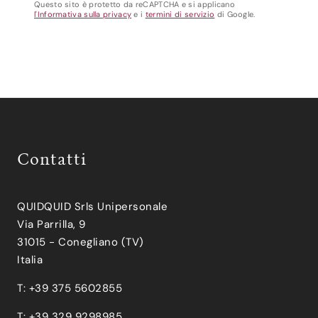
Questo sito è protetto da reCAPTCHA e si applicano
l'Informativa sulla privacy
e i
termini di servizio
di Google.
Contatti
QUIDQUID Srls Unipersonale
Via Parrilla, 9
31015 - Conegliano (TV)
Italia
T: +39 375 5602855
T: +39 329 9298985