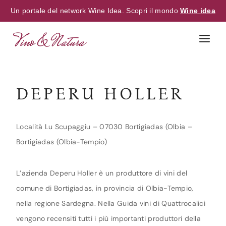
Un portale del network Wine Idea. Scopri il mondo
Wine idea
Skip
to
content
DEPERU HOLLER
Località Lu Scupaggiu – 07030 Bortigiadas (Olbia –
Bortigiadas (Olbia-Tempio)
L’azienda Deperu Holler è un produttore di vini del
comune di Bortigiadas, in provincia di Olbia-Tempio,
nella regione Sardegna. Nella Guida vini di Quattrocalici
vengono recensiti tutti i più importanti produttori della