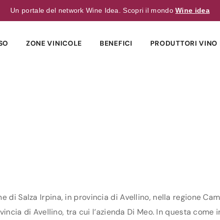
Un portale del network Wine Idea. Scopri il mondo
Wine idea
SO
ZONE VINICOLE
BENEFICI
PRODUTTORI VINO 
 di Salza Irpina, in provincia di Avellino, nella regione Ca
vincia di Avellino, tra cui l’azienda Di Meo. In questa come in