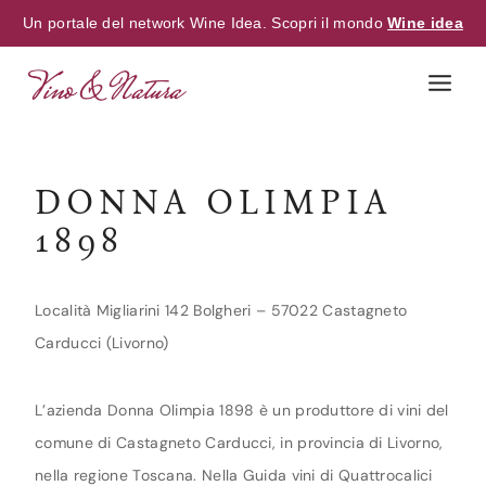
Un portale del network Wine Idea. Scopri il mondo
Wine idea
Skip
to
content
DONNA OLIMPIA
1898
Località Migliarini 142 Bolgheri – 57022 Castagneto
Carducci (Livorno)
L’azienda Donna Olimpia 1898 è un produttore di vini del
comune di Castagneto Carducci, in provincia di Livorno,
nella regione Toscana. Nella Guida vini di Quattrocalici