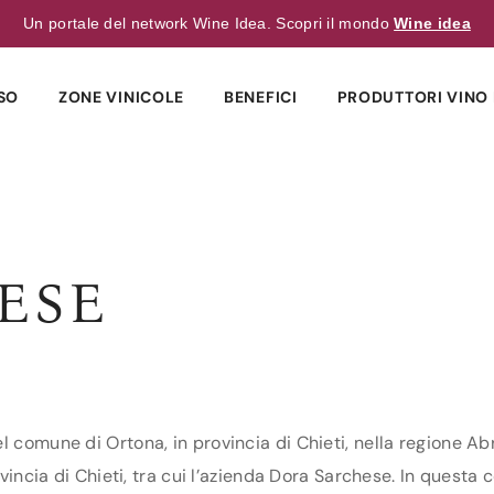
Un portale del network Wine Idea. Scopri il mondo
Wine idea
SO
ZONE VINICOLE
BENEFICI
PRODUTTORI VINO 
ESE
)
l comune di Ortona, in provincia di Chieti, nella regione Ab
vincia di Chieti, tra cui l’azienda Dora Sarchese. In questa c