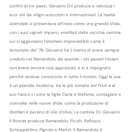
confini di tre paesi, Giovanni Dri produce e valorizza i
suoi vini da vitigni autoctoni e internazionali. La realtà
aziendale si presentava all’inizio come una grande sfida,
con i suoi vigneti impervi, ereditati dalle vecchia cantina,
cui si aggiunsero fenomeni imprevedibili come il
terremoto del ’76. Giovanni ha il merito di avere sempre
creduto nel Ramandolo, da quando i vini passiti friulani
non erano ancora così apprezzati, e si è impegnato
perché venisse conosciuto in tutto il mondo. Oggi la sua
è un’azienda moderna, tra le più stimate del Friuli e al
suo fianco ci sono le figlie Carla e Stefania, contagiate e
coinvolte nelle nuove sfide, come la produzione di
distillati e persino di olio d’oliva. La cantina Dri Giovanni
Il Roncat produce Ramandolo, Picolit, Refosco,
Schioppettino, Pignolo e Merlot. Il Ramandolo è