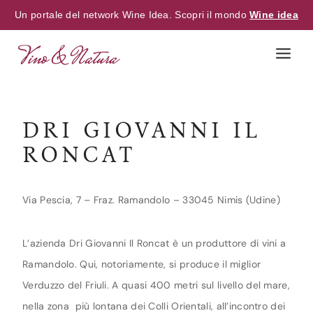
Un portale del network Wine Idea. Scopri il mondo
Wine idea
Skip
to
content
DRI GIOVANNI IL
RONCAT
Via Pescia, 7 – Fraz. Ramandolo – 33045 Nimis (Udine)
L’azienda Dri Giovanni Il Roncat è un produttore di vini a
Ramandolo. Qui, notoriamente, si produce il miglior
Verduzzo del Friuli. A quasi 400 metri sul livello del mare,
nella zona più lontana dei Colli Orientali, all’incontro dei