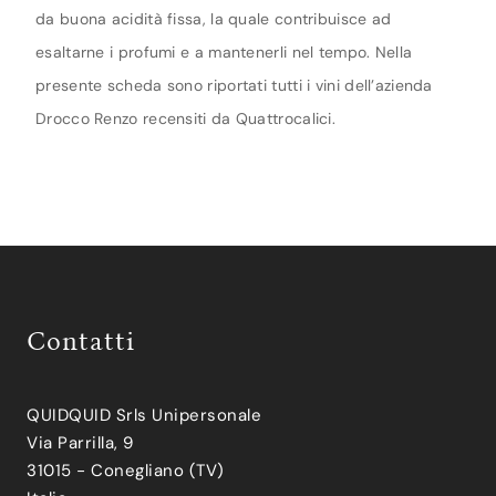
da buona acidità fissa, la quale contribuisce ad
esaltarne i profumi e a mantenerli nel tempo. Nella
presente scheda sono riportati tutti i vini dell’azienda
Drocco Renzo recensiti da Quattrocalici.
Contatti
QUIDQUID Srls Unipersonale
Via Parrilla, 9
31015 - Conegliano (TV)