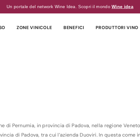
Un portale del network Wine Idea. Scopri il mondo
Wine idea
SO
ZONE VINICOLE
BENEFICI
PRODUTTORI VINO 
ne di Pernumia, in provincia di Padova, nella regione Veneto
vincia di Padova, tra cui l’azienda Duoviri. In questa come in 