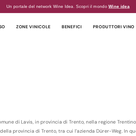
Un portale del network Wine Idea. Scopri il mondo
Wine idea
SO
ZONE VINICOLE
BENEFICI
PRODUTTORI VINO 
une di Lavis, in provincia di Trento, nella regione Trentino
della provincia di Trento, tra cui l’azienda Dürer-Weg. In que