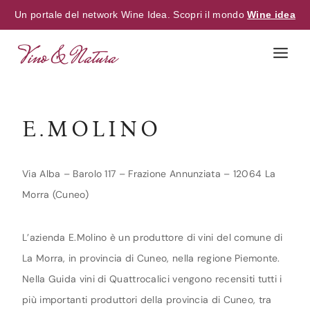
Un portale del network Wine Idea. Scopri il mondo
Wine idea
Skip
to
content
E.MOLINO
Via Alba – Barolo 117 – Frazione Annunziata – 12064 La
Morra (Cuneo)
L’azienda E.Molino è un produttore di vini del comune di
La Morra, in provincia di Cuneo, nella regione Piemonte.
Nella Guida vini di Quattrocalici vengono recensiti tutti i
più importanti produttori della provincia di Cuneo, tra