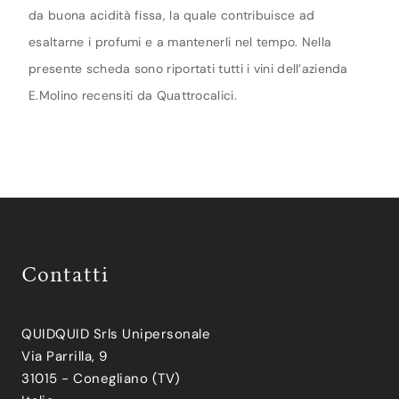
da buona acidità fissa, la quale contribuisce ad
esaltarne i profumi e a mantenerli nel tempo. Nella
presente scheda sono riportati tutti i vini dell’azienda
E.Molino recensiti da Quattrocalici.
Contatti
QUIDQUID Srls Unipersonale
Via Parrilla, 9
31015 - Conegliano (TV)