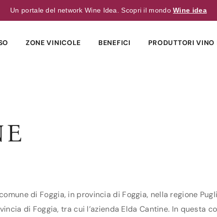
Un portale del network Wine Idea. Scopri il mondo
Wine idea
SO
ZONE VINICOLE
BENEFICI
PRODUTTORI VINO 
NE
comune di Foggia, in provincia di Foggia, nella regione Pugl
vincia di Foggia, tra cui l’azienda Elda Cantine. In questa co