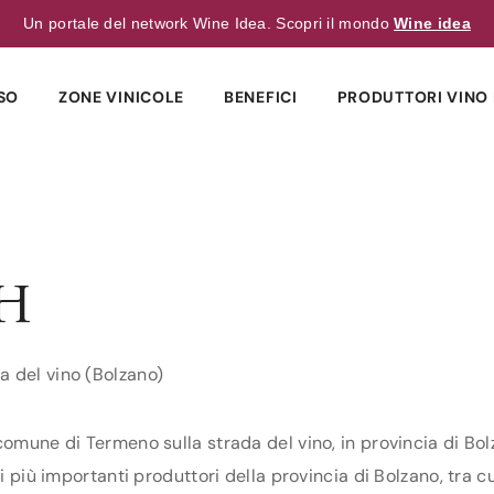
Un portale del network Wine Idea. Scopri il mondo
Wine idea
SO
ZONE VINICOLE
BENEFICI
PRODUTTORI VINO 
H
a del vino (Bolzano)
comune di Termeno sulla strada del vino, in provincia di Bol
 i più importanti produttori della provincia di Bolzano, tra c