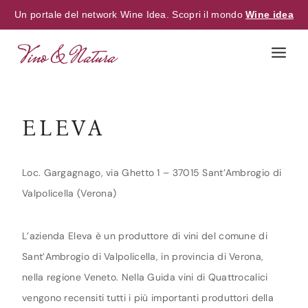
Un portale del network Wine Idea. Scopri il mondo
Wine idea
Skip
to
content
ELEVA
Loc. Gargagnago, via Ghetto 1 – 37015 Sant’Ambrogio di
Valpolicella (Verona)
L’azienda Eleva è un produttore di vini del comune di
Sant’Ambrogio di Valpolicella, in provincia di Verona,
nella regione Veneto. Nella Guida vini di Quattrocalici
vengono recensiti tutti i più importanti produttori della