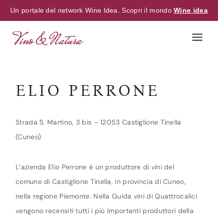
Un portale del network Wine Idea. Scopri il mondo
Wine idea
Skip
to
content
ELIO PERRONE
Strada S. Martino, 3 bis – 12053 Castiglione Tinella
(Cuneo)
L’azienda Elio Perrone è un produttore di vini del
comune di Castiglione Tinella, in provincia di Cuneo,
nella regione Piemonte. Nella Guida vini di Quattrocalici
vengono recensiti tutti i più importanti produttori della