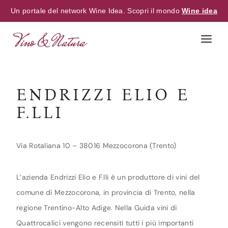
Un portale del network Wine Idea. Scopri il mondo
Wine idea
Skip
to
content
ENDRIZZI ELIO E
F.LLI
Via Rotaliana 10 – 38016 Mezzocorona (Trento)
L’azienda Endrizzi Elio e F.lli è un produttore di vini del
comune di Mezzocorona, in provincia di Trento, nella
regione Trentino-Alto Adige. Nella Guida vini di
Quattrocalici vengono recensiti tutti i più importanti