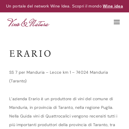
Un portale del network Wine Idea. Scopri il mondo
Wine idea
Skip
to
content
ERARIO
SS 7 per Manduria – Lecce km 1 – 74024 Manduria
(Taranto)
L’azienda Erario è un produttore di vini del comune di
Manduria, in provincia di Taranto, nella regione Puglia.
Nella Guida vini di Quattrocalici vengono recensiti tutti i
più importanti produttori della provincia di Taranto, tra