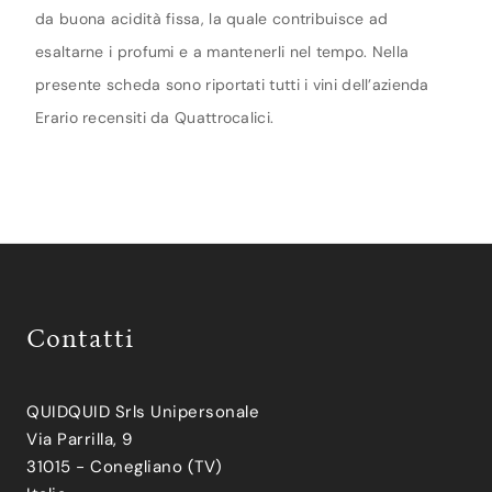
da buona acidità fissa, la quale contribuisce ad
esaltarne i profumi e a mantenerli nel tempo. Nella
presente scheda sono riportati tutti i vini dell’azienda
Erario recensiti da Quattrocalici.
Contatti
QUIDQUID Srls Unipersonale
Via Parrilla, 9
31015 - Conegliano (TV)