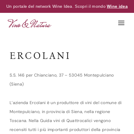
Un portale del network Wine Idea. Scopri il mondo
Wine idea
Skip
to
content
ERCOLANI
S.S. 146 per Chianciano, 37 – 53045 Montepulciano
(Siena)
L’azienda Ercolani è un produttore di vini del comune di
Montepulciano, in provincia di Siena, nella regione
Toscana. Nella Guida vini di Quattrocalici vengono
recensiti tutti i più importanti produttori della provincia