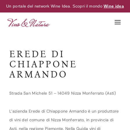
Un portale del network Wine Idea. Scopri il mondo
Wine idea
Skip
to
content
EREDE DI
CHIAPPONE
ARMANDO
Strada San Michele 51 – 14049 Nizza Monferrato (Asti)
L’azienda Erede di Chiappone Armando è un produttore
di vini del comune di Nizza Monferrato, in provincia di
Asti, nella regione Piemonte. Nella Guida vini di