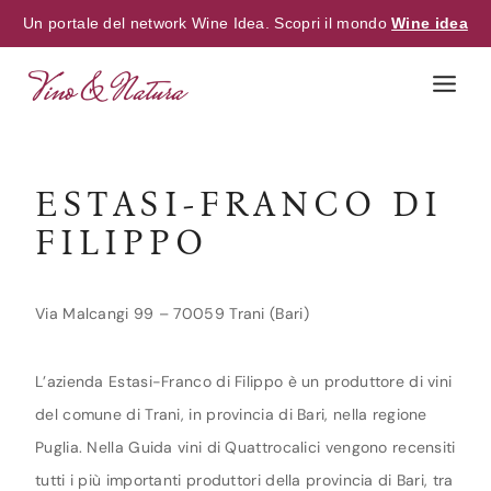
Un portale del network Wine Idea. Scopri il mondo
Wine idea
Skip
to
content
ESTASI-FRANCO DI
FILIPPO
Via Malcangi 99 – 70059 Trani (Bari)
L’azienda Estasi-Franco di Filippo è un produttore di vini
del comune di Trani, in provincia di Bari, nella regione
Puglia. Nella Guida vini di Quattrocalici vengono recensiti
tutti i più importanti produttori della provincia di Bari, tra