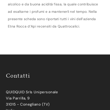
alcolico e da buona acidità fissa, la quale contribuisce
ad esaltarne i profumi e a mantenerli nel tempo. Nella
presente scheda sono riportati tutti i vini dell’azienda
Etna Rocca d’Api recensiti da Quattrocalici.
Contatti
QUIDQUID Srls Unipersonale
Via Parrilla, 9
31015 - Conegliano (TV)