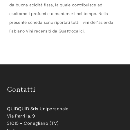
da buona acidità fissa, la quale contribuisce ad
esaltarne i profumi e a mantenerli nel tempo. Nella
presente scheda sono riportati tutti i vini dell’azienda
Fabiano Vini recensiti da Quattrocalici.
Contatti
QUIDQUID Srls Unipersonale
Via Parrilla, 9
31015 - Conegliano (TV)