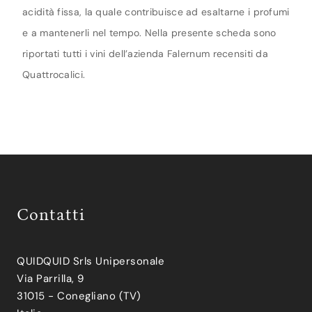
acidità fissa, la quale contribuisce ad esaltarne i profumi
e a mantenerli nel tempo. Nella presente scheda sono
riportati tutti i vini dell’azienda Falernum recensiti da
Quattrocalici.
Contatti
QUIDQUID Srls Unipersonale
Via Parrilla, 9
31015 - Conegliano (TV)