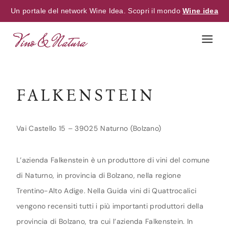
Un portale del network Wine Idea. Scopri il mondo
Wine idea
Skip
to
content
FALKENSTEIN
Vai Castello 15 – 39025 Naturno (Bolzano)
L’azienda Falkenstein è un produttore di vini del comune
di Naturno, in provincia di Bolzano, nella regione
Trentino-Alto Adige. Nella Guida vini di Quattrocalici
vengono recensiti tutti i più importanti produttori della
provincia di Bolzano, tra cui l’azienda Falkenstein. In