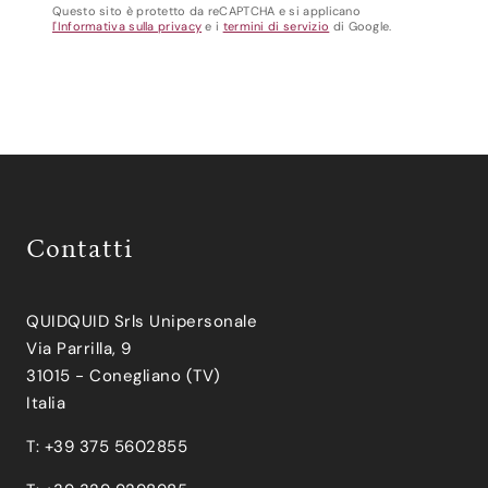
Questo sito è protetto da reCAPTCHA e si applicano
l'Informativa sulla privacy
e i
termini di servizio
di Google.
Contatti
QUIDQUID Srls Unipersonale
Via Parrilla, 9
31015 - Conegliano (TV)
Italia
T: +39 375 5602855