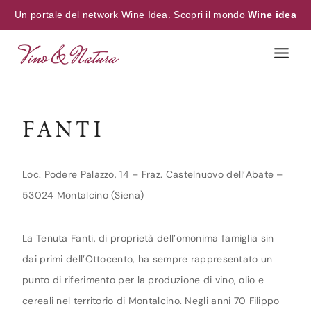
Un portale del network Wine Idea. Scopri il mondo
Wine idea
Skip
to
content
FANTI
Loc. Podere Palazzo, 14 – Fraz. Castelnuovo dell’Abate –
53024 Montalcino (Siena)
La Tenuta Fanti, di proprietà dell’omonima famiglia sin
dai primi dell’Ottocento, ha sempre rappresentato un
punto di riferimento per la produzione di vino, olio e
cereali nel territorio di Montalcino. Negli anni 70 Filippo