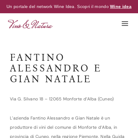
Un portale del network Wine Idea. Scopri il mondo
Wine idea
Skip
to
content
FANTINO
ALESSANDRO E
GIAN NATALE
Via G. Silvano 18 – 12065 Monforte d’Alba (Cuneo)
L’azienda Fantino Alessandro e Gian Natale è un
produttore di vini del comune di Monforte d’Alba, in
provincia di Cuneo, nella regione Piemonte. Nella Guida