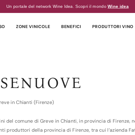
Un portale del network Wine Idea. Scopri il mondo
Wine idea
SO
ZONE VINICOLE
BENEFICI
PRODUTTORI VINO 
ASENUOVE
eve in Chianti (Firenze)
i del comune di Greve in Chianti, in provincia di Firenze, n
nti produttori della provincia di Firenze, tra cui l’azienda F