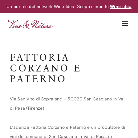
Un portale del network Wine Idea. Scopri il mondo
Wine idea
Skip
to
content
FATTORIA
CORZANO E
PATERNO
Via San Vito di Sopra snc – 50020 San Casciano in Val
di Pesa (Firenze)
L’azienda Fattoria Corzano e Paterno è un produttore di
vini del comune di San Casciano in Val di Pesa, in