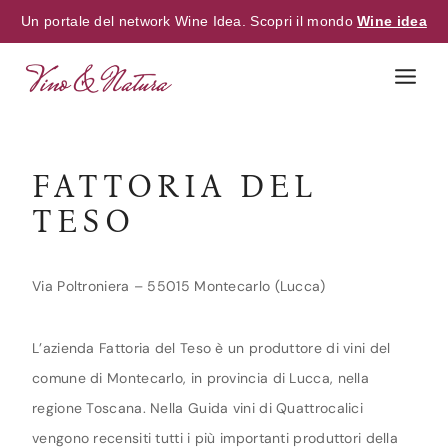
Un portale del network Wine Idea. Scopri il mondo
Wine idea
Skip
to
content
FATTORIA DEL
TESO
Via Poltroniera – 55015 Montecarlo (Lucca)
L’azienda Fattoria del Teso è un produttore di vini del
comune di Montecarlo, in provincia di Lucca, nella
regione Toscana. Nella Guida vini di Quattrocalici
vengono recensiti tutti i più importanti produttori della