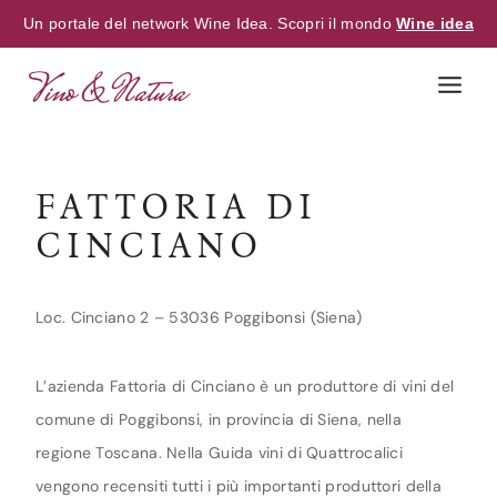
Un portale del network Wine Idea. Scopri il mondo
Wine idea
Skip
to
content
FATTORIA DI
CINCIANO
Loc. Cinciano 2 – 53036 Poggibonsi (Siena)
L’azienda Fattoria di Cinciano è un produttore di vini del
comune di Poggibonsi, in provincia di Siena, nella
regione Toscana. Nella Guida vini di Quattrocalici
vengono recensiti tutti i più importanti produttori della