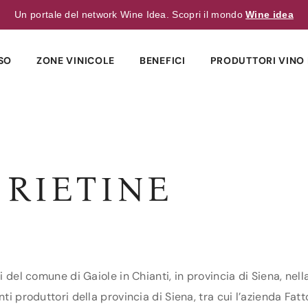
Un portale del network Wine Idea. Scopri il mondo
Wine idea
SO
ZONE VINICOLE
BENEFICI
PRODUTTORI VINO 
 RIETINE
i del comune di Gaiole in Chianti, in provincia di Siena, nel
ti produttori della provincia di Siena, tra cui l’azienda Fatt