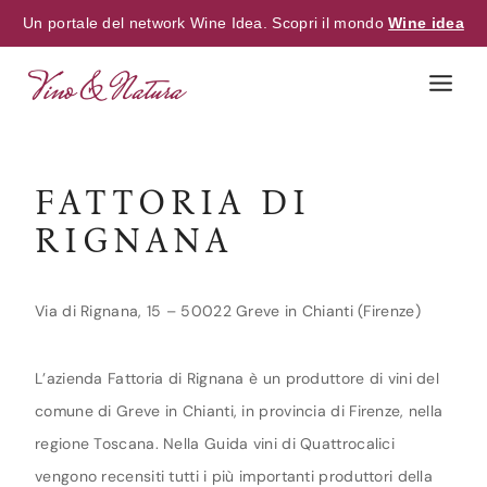
Un portale del network Wine Idea. Scopri il mondo
Wine idea
Skip
to
content
FATTORIA DI
RIGNANA
Via di Rignana, 15 – 50022 Greve in Chianti (Firenze)
L’azienda Fattoria di Rignana è un produttore di vini del
comune di Greve in Chianti, in provincia di Firenze, nella
regione Toscana. Nella Guida vini di Quattrocalici
vengono recensiti tutti i più importanti produttori della