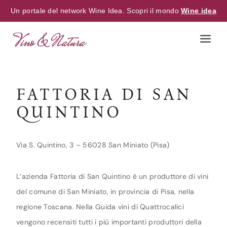
Un portale del network Wine Idea. Scopri il mondo
Wine idea
Skip
to
content
FATTORIA DI SAN
QUINTINO
Via S. Quintino, 3 – 56028 San Miniato (Pisa)
L’azienda Fattoria di San Quintino è un produttore di vini
del comune di San Miniato, in provincia di Pisa, nella
regione Toscana. Nella Guida vini di Quattrocalici
vengono recensiti tutti i più importanti produttori della