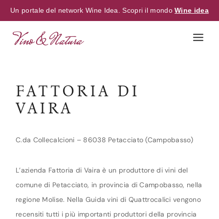
Un portale del network Wine Idea. Scopri il mondo
Wine idea
Skip
to
content
FATTORIA DI
VAIRA
C.da Collecalcioni – 86038 Petacciato (Campobasso)
L’azienda Fattoria di Vaira è un produttore di vini del
comune di Petacciato, in provincia di Campobasso, nella
regione Molise. Nella Guida vini di Quattrocalici vengono
recensiti tutti i più importanti produttori della provincia