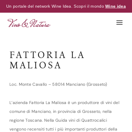
Un portale del network Wine Idea. Scopri il mondo
Wine idea
Skip
to
content
FATTORIA LA
MALIOSA
Loc. Monte Cavallo – 58014 Manciano (Grosseto)
L’azienda Fattoria La Maliosa è un produttore di vini del
comune di Manciano, in provincia di Grosseto, nella
regione Toscana. Nella Guida vini di Quattrocalici
vengono recensiti tutti i più importanti produttori della