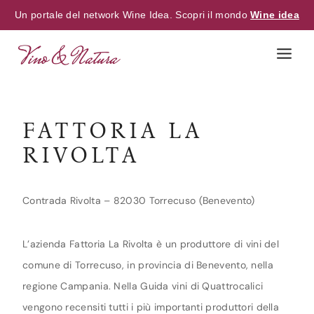
Un portale del network Wine Idea. Scopri il mondo
Wine idea
Skip
to
content
FATTORIA LA
RIVOLTA
Contrada Rivolta – 82030 Torrecuso (Benevento)
L’azienda Fattoria La Rivolta è un produttore di vini del
comune di Torrecuso, in provincia di Benevento, nella
regione Campania. Nella Guida vini di Quattrocalici
vengono recensiti tutti i più importanti produttori della